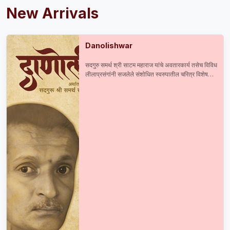
New Arrivals
Danolishwar
सदगुरु समर्थ श्री साटम महाराज यांचे अवतारकार्य तसेच विविध
लीलाप्रसंगांनी सजलेले संशोधित स्वरुपातील चरित्र विशेष
आकर्षण : सदगुरु समर्थ श्री साटम महाराज यांची प्रकाशित व
अप्रकाशित दुर्मिळ माहिती श्री महाराजांची मूळ व अस्सल ३०
छायाचित्रे तसेच ८० हून अधिक प्रसंगानुरुप छायाचित्रे