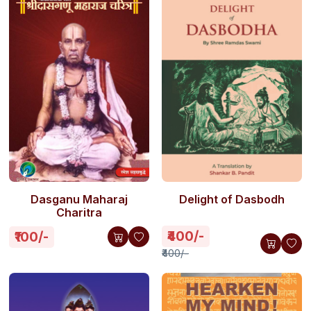
Dasganu Maharaj
Delight of Dasbodh
Charitra
₹400/-
₹100/-
₹400/-