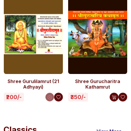
Shree Gurulilamrut (21
Shree Gurucharitra
Adhyayi)
Kathamrut
₹200/-
₹350/-
Classics