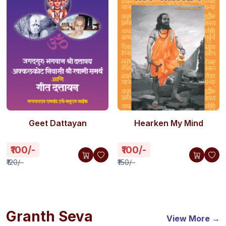
Geet Dattayan
Hearken My Mind
₹100/-
₹100/-
₹120/-
₹150/-
Granth Seva
View More →