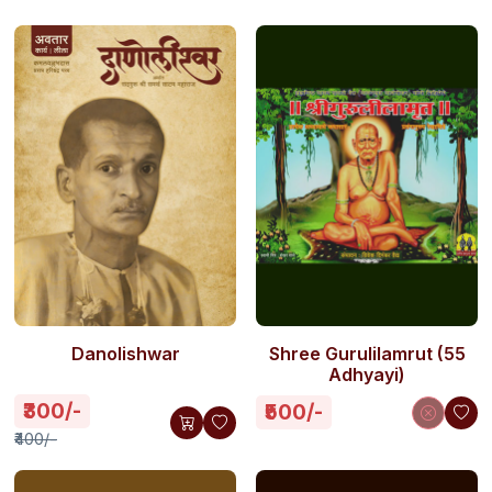
Danolishwar
Shree Gurulilamrut (55
Adhyayi)
₹300/-
₹500/-
₹400/-