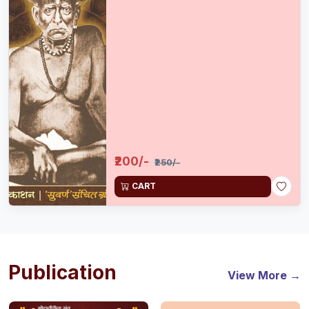
₹200/-
₹250/-
CART
Publication
View More →