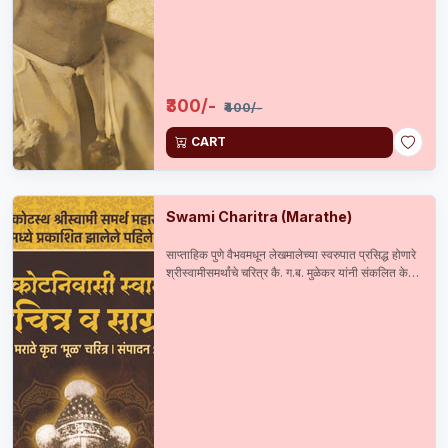
₹300/-
₹400/-
CART
Swami Charitra (Marathe)
साप्ताहिक पुणे वैभवमधून लेखमालेच्या स्वरुपात प्रसिद्ध होणारे
श्रीस्वामीसमर्थांचे चरित्र कै. ग.ब. मुळेकर यांनी संकलित केले
आणि सन 1899 मध्ये प्रसिद्ध केले. त्यानंतर कै. सदाशिव
मराठे यांनी सन 1904 मध्ये पुनर्मुद्रण केलेले हे अस्सल व
दुर्मिळ चरित्र 115 वर्षाने अलौकिक ग्रंथसंचित उपक्रमाच्या
माध्यमातून पुनःप्रकाशित करताना त्यास संग्राह्य मजकूर व
दुर्मिळ छायाचित्रांची जोड दिलेली आहे.