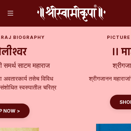
PICTURE BIOGRAPHY
।। माऊली ।।
श्रीगजानन महाराज
श्रीगजानन महाराजांच्या वैविध्यपूर्ण 'भाव'मुद्रा
SHOP NOW >