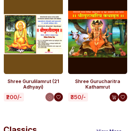
Shree Gurulilamrut (21
Shree Gurucharitra
Adhyayi)
Kathamrut
₹200/-
₹350/-
Classics