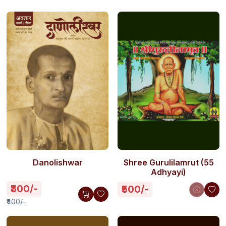
Danolishwar
Shree Gurulilamrut (55
Adhyayi)
₹300/-
₹500/-
₹400/-