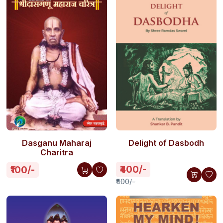
Dasganu Maharaj
Delight of Dasbodh
Charitra
₹400/-
₹100/-
₹400/-