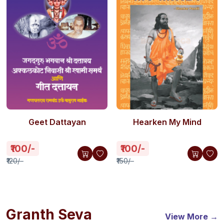
Geet Dattayan
Hearken My Mind
₹100/-
₹100/-
₹120/-
₹150/-
Granth Seva
View More →