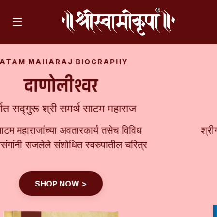
PICTURE BIOGRAPHY
।। माऊली ।।
श्रीगजानन महाराज
श्रीगजानन महाराजांच्या वैविध्यपूर्ण 'भाव'मुद्रा
SHOP NOW >