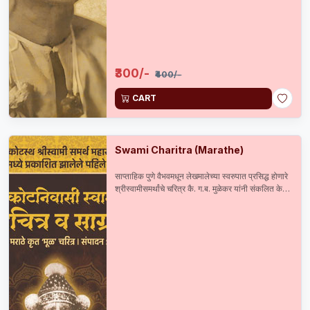
₹300/-
₹400/-
CART
Swami Charitra (Marathe)
साप्ताहिक पुणे वैभवमधून लेखमालेच्या स्वरुपात प्रसिद्ध होणारे
श्रीस्वामीसमर्थांचे चरित्र कै. ग.ब. मुळेकर यांनी संकलित केले
आणि सन 1899 मध्ये प्रसिद्ध केले. त्यानंतर कै. सदाशिव
मराठे यांनी सन 1904 मध्ये पुनर्मुद्रण केलेले हे अस्सल व
दुर्मिळ चरित्र 115 वर्षाने अलौकिक ग्रंथसंचित उपक्रमाच्या
माध्यमातून पुनःप्रकाशित करताना त्यास संग्राह्य मजकूर व
दुर्मिळ छायाचित्रांची जोड दिलेली आहे.