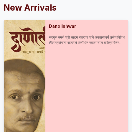
New Arrivals
Danolishwar
सदगुरु समर्थ श्री साटम महाराज यांचे अवतारकार्य तसेच विविध
लीलाप्रसंगांनी सजलेले संशोधित स्वरुपातील चरित्र विशेष
आकर्षण : सदगुरु समर्थ श्री साटम महाराज यांची प्रकाशित व
अप्रकाशित दुर्मिळ माहिती श्री महाराजांची मूळ व अस्सल ३०
छायाचित्रे तसेच ८० हून अधिक प्रसंगानुरुप छायाचित्रे